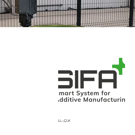
LL.-,ÇLK